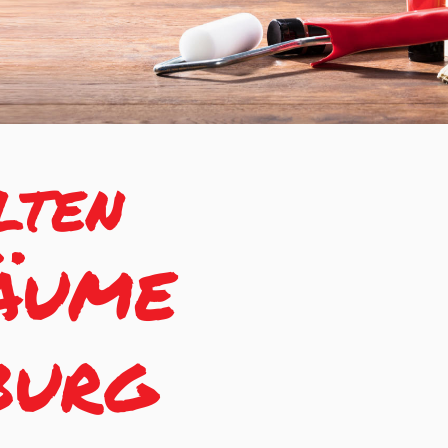
lten
Räume
burg